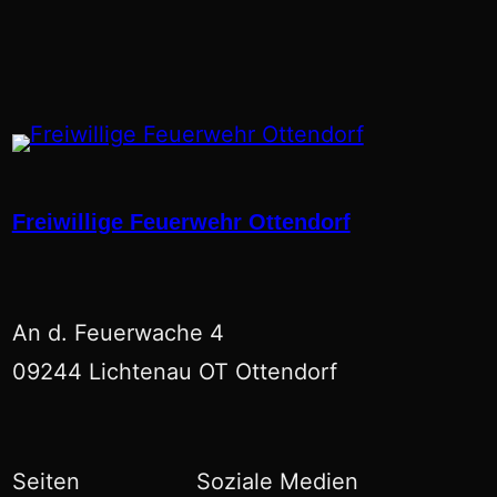
a
r
c
h
Freiwillige Feuerwehr Ottendorf
An d. Feuerwache 4
09244 Lichtenau OT Ottendorf
Seiten
Soziale Medien