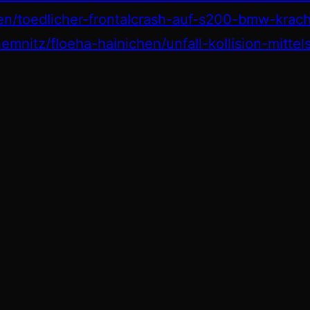
sen/toedlicher-frontalcrash-auf-s200-bmw-kra
mnitz/floeha-hainichen/unfall-kollision-mittel