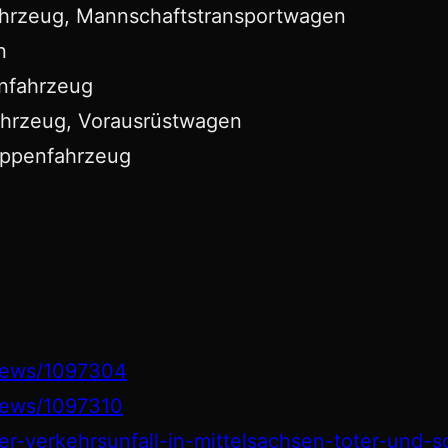
ahrzeug, Mannschaftstransportwagen
n
enfahrzeug
ahrzeug, Vorausrüstwagen
ruppenfahrzeug
/news/1097304
news/1097310
her-verkehrsunfall-in-mittelsachsen-toter-und-